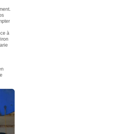
ment.
os
mpter
nce à
viron
arie
en
ne