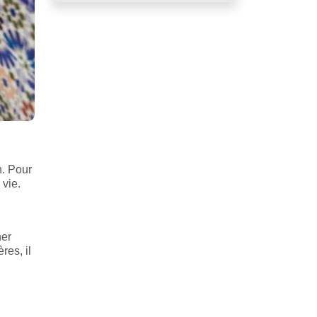
n. Pour
 vie.
her
res, il