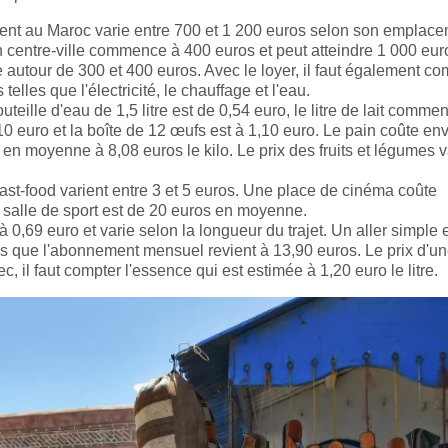
ment au Maroc varie entre 700 et 1 200 euros selon son emplace
 centre-ville commence à 400 euros et peut atteindre 1 000 eur
e autour de 300 et 400 euros. Avec le loyer, il faut également co
elles que l'électricité, le chauffage et l'eau.
uteille d'eau de 1,5 litre est de 0,54 euro, le litre de lait comme
,10 euro et la boîte de 12 œufs est à 1,10 euro. Le pain coûte en
 en moyenne à 8,08 euros le kilo. Le prix des fruits et légumes v
 fast-food varient entre 3 et 5 euros. Une place de cinéma coûte
salle de sport est de 20 euros en moyenne.
à 0,69 euro et varie selon la longueur du trajet. Un aller simple 
s que l'abonnement mensuel revient à 13,90 euros. Le prix d'u
il faut compter l'essence qui est estimée à 1,20 euro le litre.