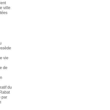
lent
 ville
utées
u
possède
e vie
me de
un
ratif du
 Rabat
é par
e