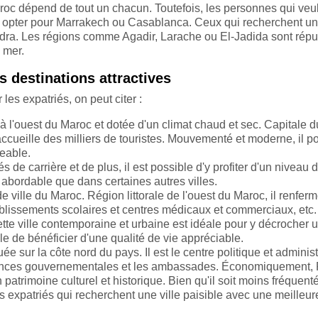
aroc dépend de tout un chacun. Toutefois, les personnes qui veu
 opter pour Marrakech ou Casablanca. Ceux qui recherchent une
dra. Les régions comme Agadir, Larache ou El-Jadida sont rép
 mer.
 destinations attractives
les expatriés, on peut citer :
à l'ouest du Maroc et dotée d'un climat chaud et sec. Capitale d
ccueille des milliers de touristes. Mouvementé et moderne, il 
eable.
de carrière et de plus, il est possible d'y profiter d'un niveau d
us abordable que dans certaines autres villes.
 ville du Maroc. Région littorale de l'ouest du Maroc, il renfer
ablissements scolaires et centres médicaux et commerciaux, etc.
te ville contemporaine et urbaine est idéale pour y décrocher 
le de bénéficier d'une qualité de vie appréciable.
ée sur la côte nord du pays. Il est le centre politique et administ
instances gouvernementales et les ambassades. Économiquement,
un patrimoine culturel et historique. Bien qu'il soit moins fréquent
es expatriés qui recherchent une ville paisible avec une meilleur