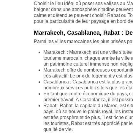
Choisir le lieu idéal où poser ses valises au M
baigner dans une atmosphère citadine peuvent
calme et détendue peuvent choisir Rabat ou To
pour la particularité de leur paysage en bord de
Marrakech, Casablanca, Rabat : Des
Parmi les villes marocaines les plus prisées par 
Marrakech : Marrakech est une ville située 
tourisme marocain, chaque année la ville a
un patrimoine culturel immense non néglig
Marrakech offre de nombreuses opportunités 
très attractif. Le prix du logement y est pl
Casablanca : Casablanca est la plus grande
nombreux services publics tels que les ét
En tant que centre économique du pays, cet
premier travail. À Casablanca, il est possib
Rabat : Rabat, la capitale du Maroc, est situ
pays, où se trouve le palais royal, les 
est très prospère et de plus, il est riche d'
les touristes, Rabat est très apprécié par l
qualité de vie.