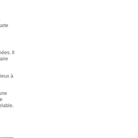
s
arte
ées. Il
aire
lieux à
 une
te
elable.