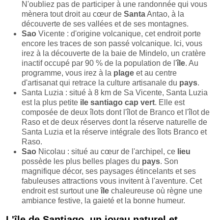
N'oubliez pas de participer à une randonnée qui vous
mènera tout droit au cœur de
Santa
Antao, à la
découverte de ses vallées et de ses montagnes.
Sao
Vicente : d'origine volcanique, cet endroit porte
encore les traces de son passé volcanique. Ici, vous
irez à la découverte de la baie de Mindelo, un cratère
inactif occupé par 90 % de la population de l'
île
. Au
programme, vous irez à la
plage
et au centre
d'artisanat qui retrace la culture artisanale du
pays
.
Santa Luzia : situé à 8 km de Sa Vicente, Santa Luzia
est la plus petite
ile santiago cap vert
. Elle est
composée de deux îlots dont l'îlot de Branco et l'îlot de
Raso et de deux réserves dont la réserve naturelle de
Santa Luzia et la réserve intégrale des îlots Branco et
Raso.
Sao
Nicolau : situé au cœur de l'archipel, ce
lieu
possède les plus belles plages du
pays
. Son
magnifique décor, ses paysages étincelants et ses
fabuleuses attractions vous invitent à l'aventure. Cet
endroit est surtout une
île
chaleureuse où règne une
ambiance festive, la gaieté et la bonne humeur.
L'île de Santiago, un joyau naturel et