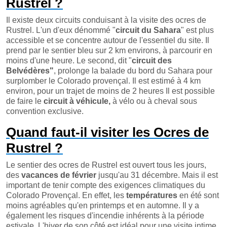
Rustrel ?
Il existe deux circuits conduisant à la visite des ocres de
Rustrel. L'un d'eux dénommé "
circuit du Sahara
" est plus
accessible et se concentre autour de l'essentiel du site. Il
prend par le sentier bleu sur 2 km environs, à parcourir en
moins d'une heure. Le second, dit "
circuit des
Belvédères"
, prolonge la balade du bord du Sahara pour
surplomber le Colorado provençal. Il est estimé à 4 km
environ, pour un trajet de moins de 2 heures Il est possible
de faire le
circuit à véhicule,
à vélo ou à cheval sous
convention exclusive.
Quand faut-il visiter les Ocres de
Rustrel ?
Le sentier des ocres de Rustrel est ouvert tous les jours,
des
vacances de février
jusqu'au 31 décembre. Mais il est
important de tenir compte des exigences climatiques du
Colorado Provençal. En effet, les
températures
en été sont
moins agréables qu'en printemps et en automne. Il y a
également les risques d'incendie inhérents à la période
estivale. L'hiver de son côté est idéal pour une visite intime