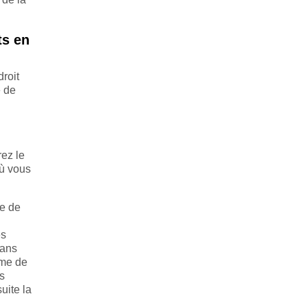
ts en
droit
e de
rez le
où vous
le de
es
dans
sme de
es
uite la