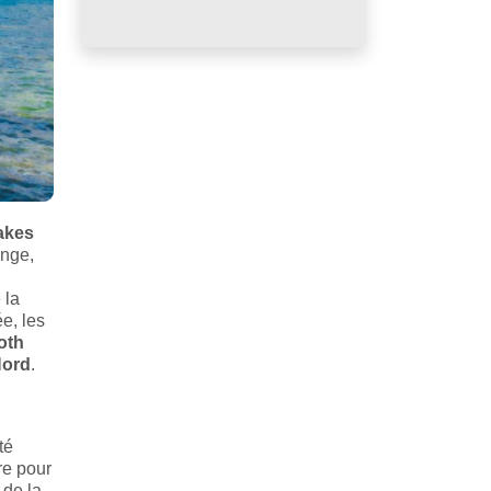
akes
ange,
 la
ée, les
oth
ord
.
té
re pour
 de la