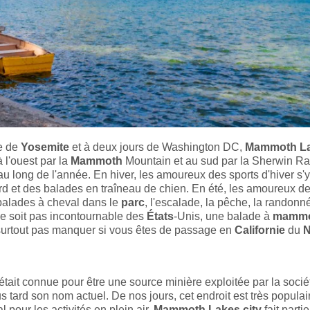
re de
Yosemite
et à deux jours de Washington DC,
Mammoth L
 l'ouest par la
Mammoth
Mountain et au sud par la Sherwin R
au long de l'année. En hiver, les amoureux des sports d'hiver s'y
rd et des balades en traîneau de chien. En été, les amoureux de
s balades à cheval dans le
parc
, l'escalade, la pêche, la randonn
 ne soit pas incontournable des
États
-Unis, une balade à
mamm
surtout pas manquer si vous êtes de passage en
Californie
du
N
était connue pour être une source minière exploitée par la socié
tard son nom actuel. De nos jours, cet endroit est très populai
l pour les activités en plein air.
Mammoth Lakes city
fait partie