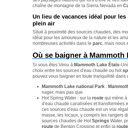
chaîne de montagne de la Sierra Nevada en
Ca
Un lieu de vacances idéal pour les
plein air
Situé à proximité des sources chaudes, des mon
idéal pour les amoureux de la nature et les amat
nombreuses activités dans le
parc
, mais nous 
Où se baigner à Mammoth 
Si vous êtes Venu à
Mammoth Lake
États
-Uni
choix entre les sources d'eau chaude ou hot
sp
pouvez vous baigner en toute tranquillité dans c
Mammoth Lake national Park
:
Mammoth 
nager, mais pas que.
Hot Spring Water : sur la
route
qui mène 
d'eau chaude canalisées et transformées en
ces sources d'eau chaude est un vrai régal 
masse, les locaux, y compris les rangers 
sources chaudes de Hot
Springs
Water, p
route
de Benton Crossing et enfin la
route