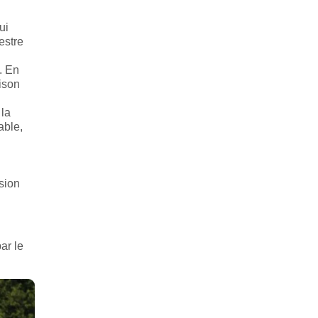
ui
estre
. En
ison
 la
able,
rsion
ar le