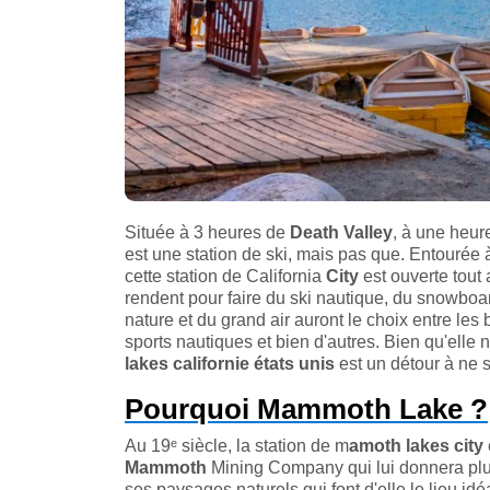
Située à 3 heures de
Death Valley
, à une heu
est une station de ski, mais pas que. Entourée à
cette station de California
City
est ouverte tout 
rendent pour faire du ski nautique, du snowboa
nature et du grand air auront le choix entre le
sports nautiques et bien d'autres. Bien qu'elle
lakes californie états unis
est un détour à ne 
Pourquoi Mammoth Lake ?
Au 19ᵉ siècle, la station de m
amoth lakes city
Mammoth
Mining Company qui lui donnera plus 
ses paysages naturels qui font d'elle le lieu idéa