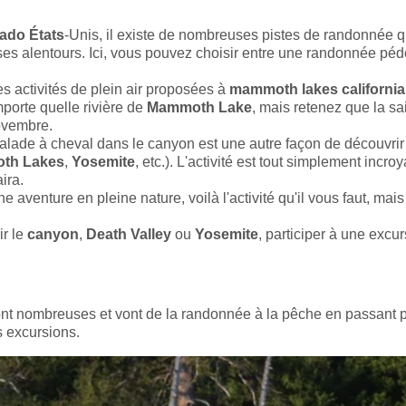
ado États
-Unis, il existe de nombreuses pistes de randonnée q
 ses alentours. Ici, vous pouvez choisir entre une randonnée péd
es activités de plein air proposées à
mammoth lakes california
mporte quelle rivière de
Mammoth Lake
, mais retenez que la sa
novembre.
alade à cheval dans le canyon est une autre façon de découvrir
th Lakes
,
Yosemite
, etc.). L'activité est tout simplement incroy
ira.
 aventure en pleine nature, voilà l'activité qu'il vous faut, mais
ir le
canyon
,
Death Valley
ou
Yosemite
, participer à une excu
r sont nombreuses et vont de la randonnée à la pêche en passant p
s excursions.