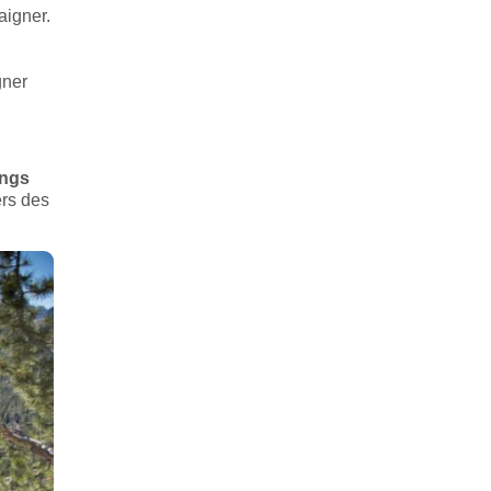
aigner.
gner
ings
ers des