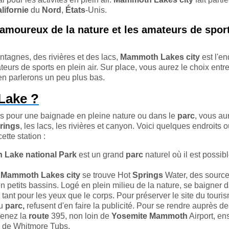
lifornie
du
Nord
,
États
-Unis.
 amoureux de la nature et les amateurs de spor
tagnes, des rivières et des lacs,
Mammoth
Lakes city
est l'en
eurs de sports en plein air. Sur place, vous aurez le choix entr
en parlerons un peu plus bas.
Lake ?
s pour une baignade en pleine nature ou dans le
parc
, vous au
rings
, les lacs, les rivières et canyon. Voici quelques endroits 
ette station :
Lake national Park
est un grand
parc
naturel où il est possib
à
Mammoth Lakes city
se trouve Hot
Springs
Water, des sourc
 petits bassins. Logé en plein milieu de la nature, se baigner 
tant pour les yeux que le corps. Pour préserver le site du touri
du
parc,
refusent d'en faire la publicité. Pour se rendre auprès d
renez la
route
395, non loin de
Yosemite
Mammoth
Airport, ens
de Whitmore Tubs.