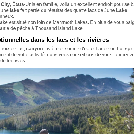
City
,
États
-Unis en famille, voilà un excellent endroit pour se b
June
lake
fait partie du résultat des quatre lacs de June
Lake
Il
onneux.
ake est situé non loin de Mammoth Lakes. En plus de vous bai
partie de pêche à Thousand Island Lake.
ionnelles dans les lacs et les rivières
choix de lac,
canyon
, rivière et source d'eau chaude ou hot
spr
ement de votre activité, nous vous conseillons de vous tourner v
de touristes.