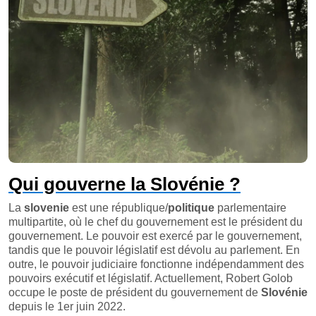
Qui gouverne la Slovénie ?
La
slovenie
est une république/
politique
parlementaire
multipartite, où le chef du gouvernement est le président du
gouvernement. Le pouvoir est exercé par le gouvernement,
tandis que le pouvoir législatif est dévolu au parlement. En
outre, le pouvoir judiciaire fonctionne indépendamment des
pouvoirs exécutif et législatif. Actuellement, Robert Golob
occupe le poste de président du gouvernement de
Slovénie
depuis le 1er juin 2022.