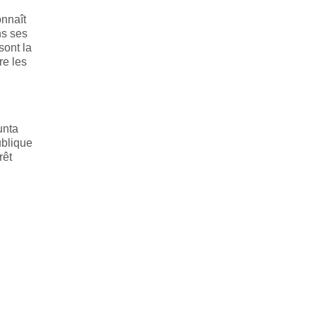
onnaît
ns ses
ont la
re les
unta
ublique
rêt