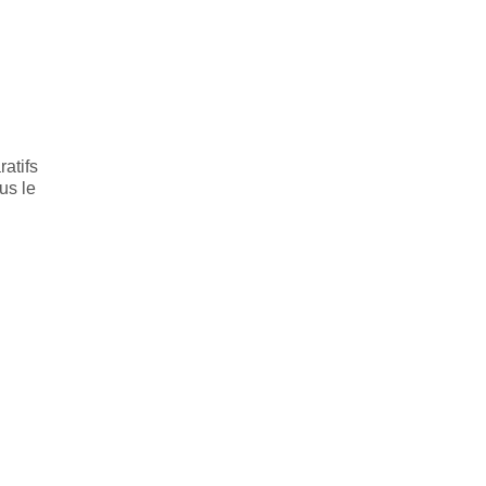
atifs
us le