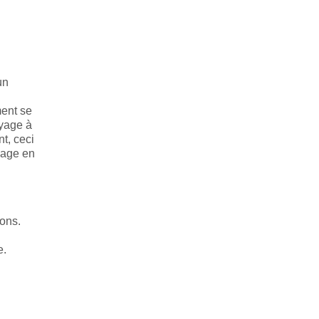
un
ment se
oyage à
t, ceci
oyage en
ons.
e.