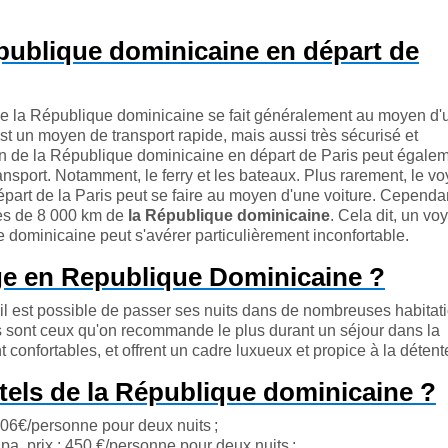
publique dominicaine en départ de
 de la République dominicaine se fait généralement au moyen d'
st un moyen de transport rapide, mais aussi très sécurisé et
on de la République dominicaine en départ de Paris peut égale
nsport. Notamment, le ferry et les bateaux. Plus rarement, le v
part de la Paris peut se faire au moyen d'une voiture. Cependan
près de 8 000 km de
la République dominicaine
. Cela dit, un v
e dominicaine peut s'avérer particulièrement inconfortable.
ge en Republique Dominicaine ?
l est possible de passer ses nuits dans de nombreuses habitati
s sont ceux qu'on recommande le plus durant un séjour dans la
confortables, et offrent un cadre luxueux et propice à la détent
ôtels de la République dominicaine ?
406€/personne pour deux nuits ;
a, prix : 450 €/personne pour deux nuits ;