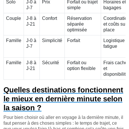
Solo
J-0 à
Prix
Forfait ou trajet
Horaires et
J-7
simple
bagages
Couple
J-8 à
Confort
Réservation
Coordinatio
J-21
séparée
et coûts sur
optimisée
place
Famille
J-0 à
Simplicité
Forfait
Logistique e
J-7
fatigue
Famille
J-8 à
Sécurité
Forfait ou
Frais caché
J-21
option flexible
et
disponibilité
Quelles destinations fonctionnent
le mieux en dernière minute selon
la saison ?
Pour bien choisir où aller en voyage à la dernière minute, il
faut penser à des choses simples : le temps de trajet, ce
que vous voulez faire là-bas et combien cela coûte une fois