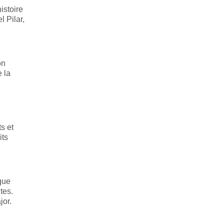
istoire
 Pilar,
on
 la
s et
its
que
tes.
jor.