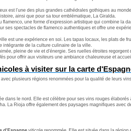
eux est l'une des plus grandes cathédrales gothiques au monde.
histoire, ainsi que pour sa tour emblématique, La Giralda.
du flamenco, une forme d'expression artistique qui combine la da
pour ses spectacles de flamenco authentiques et offre une expéri
le est une expérience en soi. Les tapas locaux, les plats de fru
e intégrante de la culture culinaire de la ville.
nimée, pleine de vie et d'énergie. Ses ruelles étroites regorgent
fés pour offrir aux visiteurs une ambiance chaleureuse et accuei
icoles à visiter sur la carte d'Espagn
 avec plusieurs régions renommées pour la qualité de leurs vins
ée dans le nord. Elle est célèbre pour ses vins rouges élaborés à
ha. La Rioja offre également des paysages magnifiques avec d
.
s d'Espagne
viticole renommée. Elle est située dans la région 