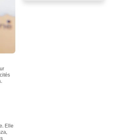
ur
cités
.
e. Elle
sza,
cs