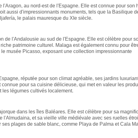
e l'Aragon, au nord-est de l'Espagne. Elle est connue pour son h
oit aussi d'impressionnants monuments, tels que la Basilique del
Aljafería, le palais mauresque du XIe siècle.
ion de l'Andalousie au sud de l'Espagne. Elle est célèbre pour s
riche patrimoine culturel. Malaga est également connu pour être
eurs le musée Picasso, exposant une collection impressionnante
'Espagne, réputée pour son climat agréable, ses jardins luxuriant
 connue pour sa cuisine délicieuse, qui met en valeur les produ
et les légumes cultivés localement.
ajorque dans les îles Baléares. Elle est célèbre pour sa magnifi
 l'Almudaina, et sa vieille ville médiévale avec ses ruelles étroi
 ses plages de sable blanc, comme Playa de Palma et Cala Ma