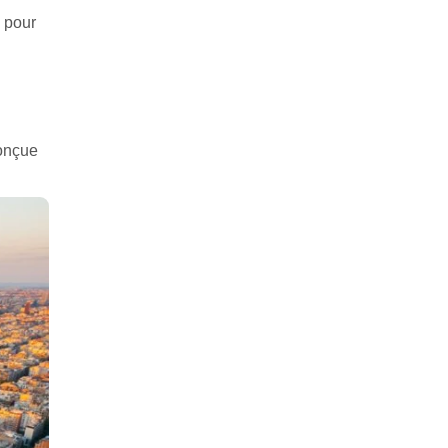
e pour
conçue