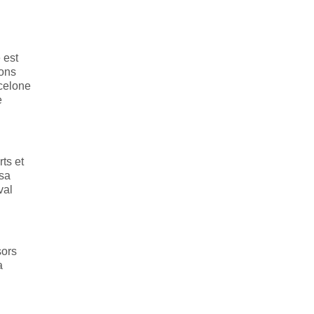
 est
sons
rcelone
e
ts et
 sa
val
sors
a