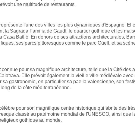
révoit une multitude de restaurants.
 représente l'une des villes les plus dynamiques d'Espagne. Elle
t la Sagrada Familia de Gaudí, le quartier gothique et les mai
la Casa Batlló. En dehors de ses attractions architecturales, Ba
iques, ses parcs pittoresques comme le parc Güell, et sa scèn
 connue pour sa magnifique architecture, telle que la Cité des ar
alatrava. Elle prévoit également la vieille ville médiévale avec
sa gastronomie, en particulier sa paella valencienne, son festi
e long de la côte méditerranéenne.
t célèbre pour son magnifique centre historique qui abrite des tré
auresque classé au patrimoine mondial de l'UNESCO, ainsi que l
 religieux gothique au monde.