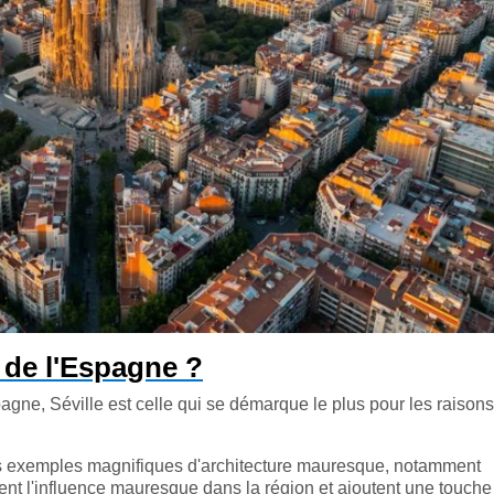
e de l'Espagne ?
gne, Séville est celle qui se démarque le plus pour les raisons
des exemples magnifiques d'architecture mauresque, notamment
ètent l'influence mauresque dans la région et ajoutent une touche