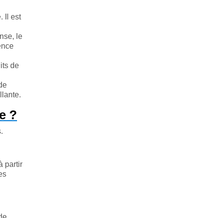
 Il est
nse, le
ence
its de
 de
llante.
e ?
.
 partir
es
de