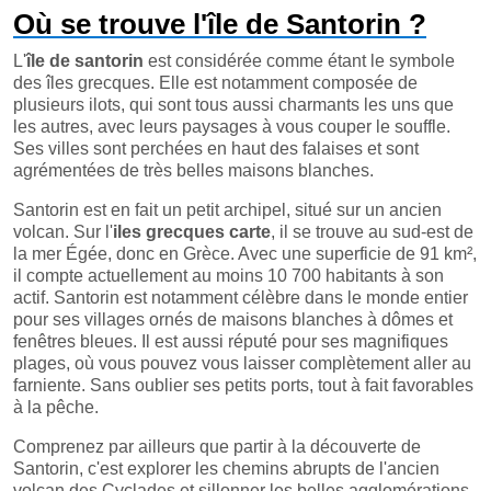
Où se trouve l'île de Santorin ?
L'
île de santorin
est considérée comme étant le symbole
des îles grecques. Elle est notamment composée de
plusieurs ilots, qui sont tous aussi charmants les uns que
les autres, avec leurs paysages à vous couper le souffle.
Ses villes sont perchées en haut des falaises et sont
agrémentées de très belles maisons blanches.
Santorin est en fait un petit archipel, situé sur un ancien
volcan. Sur l'
iles grecques carte
, il se trouve au sud-est de
la mer Égée, donc en Grèce. Avec une superficie de 91 km²,
il compte actuellement au moins 10 700 habitants à son
actif. Santorin est notamment célèbre dans le monde entier
pour ses villages ornés de maisons blanches à dômes et
fenêtres bleues. Il est aussi réputé pour ses magnifiques
plages, où vous pouvez vous laisser complètement aller au
farniente. Sans oublier ses petits ports, tout à fait favorables
à la pêche.
Comprenez par ailleurs que partir à la découverte de
Santorin, c'est explorer les chemins abrupts de l'ancien
volcan des Cyclades et sillonner les belles agglomérations