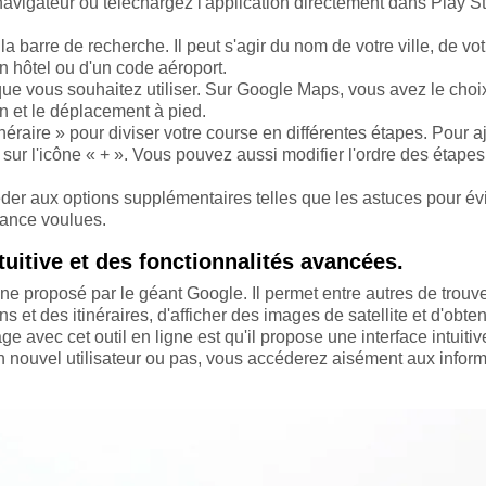
vigateur ou téléchargez l'application directement dans Play St
la barre de recherche. Il peut s'agir du nom de votre ville, de vot
un hôtel ou d'un code aéroport.
que vous souhaitez utiliser. Sur Google Maps, vous avez le choi
un et le déplacement à pied.
inéraire » pour diviser votre course en différentes étapes. Pour a
r sur l'icône « + ». Vous pouvez aussi modifier l'ordre des étapes
éder aux options supplémentaires telles que les astuces pour évi
tance voulues.
uitive et des fonctionnalités avancées.
ne proposé par le géant Google. Il permet entre autres de trouv
s et des itinéraires, d'afficher des images de satellite et d'obten
ge avec cet outil en ligne est qu'il propose une interface intuitiv
 nouvel utilisateur ou pas, vous accéderez aisément aux infor