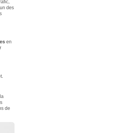
afic,
cun des
s
les
en
r
t.
la
us
ns de