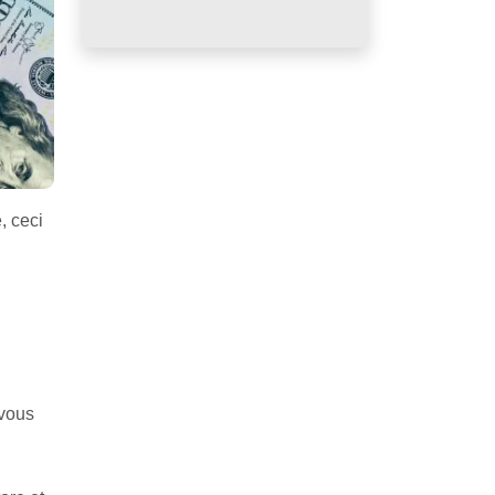
, ceci
 vous