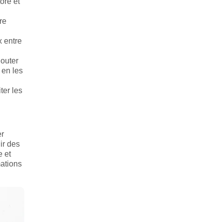
ore et
re
x entre
jouter
 en les
ter les
er
ir des
e et
mations