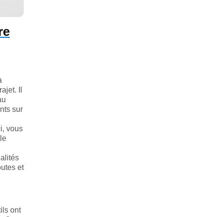
re
à
jet. Il
au
nts sur
ci, vous
le
alités
outes et
ils ont