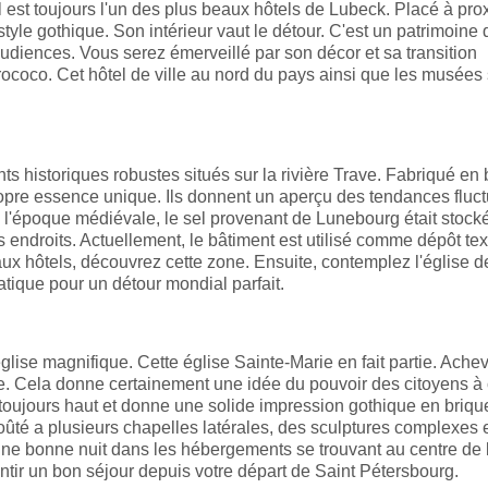
il est toujours l'un des plus beaux hôtels de Lubeck. Placé à pro
style gothique. Son intérieur vaut le détour. C'est un patrimoine 
udiences. Vous serez émerveillé par son décor et sa transition
e rococo. Cet hôtel de ville au nord du pays ainsi que les musées
nts historiques robustes situés sur la rivière Trave. Fabriqué en 
opre essence unique. Ils donnent un aperçu des tendances fluc
À l'époque médiévale, le sel provenant de Lunebourg était stock
 endroits. Actuellement, le bâtiment est utilisé comme dépôt text
ux hôtels, découvrez cette zone. Ensuite, contemplez l'église d
atique pour un détour mondial parfait.
église magnifique. Cette église Sainte-Marie en fait partie. Ache
lise. Cela donne certainement une idée du pouvoir des citoyens à 
 toujours haut et donne une solide impression gothique en briqu
voûté a plusieurs chapelles latérales, des sculptures complexes 
une bonne nuit dans les hébergements se trouvant au centre de 
ntir un bon séjour depuis votre départ de Saint Pétersbourg.