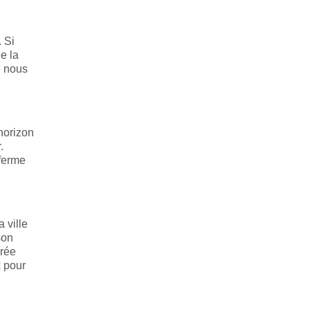
 Si
e la
e nous
'horizon
.
nferme
 ville
son
érée
x pour