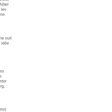
hôtel
 les
one
ne nuit
e idée
ans
s
ntor
rg,
vous