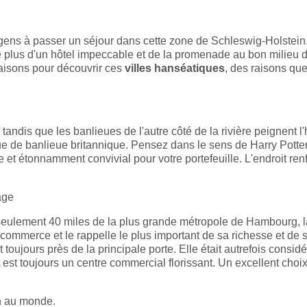
gens à passer un séjour dans cette zone de Schleswig-Holstein.
e plus d'un hôtel impeccable et de la promenade au bon milieu d
 raisons pour découvrir ces
villes hanséatiques
, des raisons qu
tandis que les banlieues de l'autre côté de la rivière peignent l
e de banlieue britannique. Pensez dans le sens de Harry Potter
e et étonnamment convivial pour votre portefeuille. L'endroit re
age
t à seulement 40 miles de la plus grande métropole de Hambourg, la
e commerce et le rappelle le plus important de sa richesse et de 
 toujours près de la principale porte. Elle était autrefois consid
 est toujours un centre commercial florissant. Un excellent choi
n au monde.