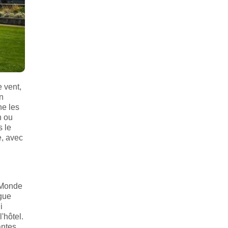
e vent,
un
ne les
n ou
s le
e, avec
x Monde
igue
i
'hôtel.
antes.