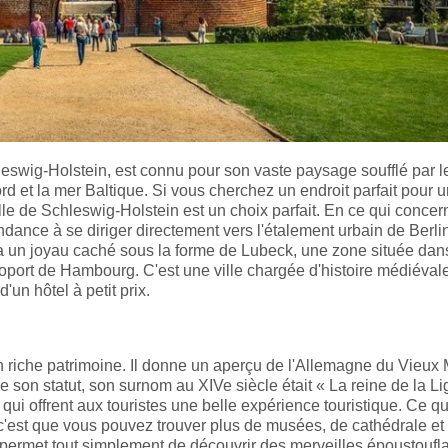
hleswig-Holstein, est connu pour son vaste paysage soufflé par l
ord et la mer Baltique. Si vous cherchez un endroit parfait pour 
ille de Schleswig-Holstein est un choix parfait. En ce qui concer
dance à se diriger directement vers l'étalement urbain de Berli
 a un joyau caché sous la forme de Lubeck, une zone située dan
oport de Hambourg. C'est une ville chargée d'histoire médiéval
un hôtel à petit prix.
n riche patrimoine. Il donne un aperçu de l'Allemagne du Vieu
de son statut, son surnom au XIVe siècle était « La reine de la L
s qui offrent aux touristes une belle expérience touristique. Ce qu
'est que vous pouvez trouver plus de musées, de cathédrale et l
 permet tout simplement de découvrir des merveilles époustoufl