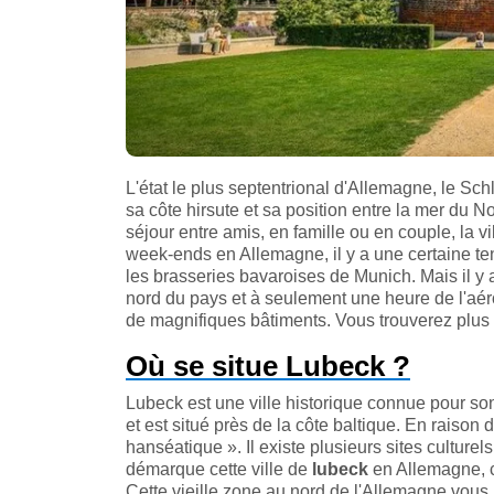
L'état le plus septentrional d'Allemagne, le Sc
sa côte hirsute et sa position entre la mer du N
séjour entre amis, en famille ou en couple, la v
week-ends en Allemagne, il y a une certaine ten
les brasseries bavaroises de Munich. Mais il y
nord du pays et à seulement une heure de l'aér
de magnifiques bâtiments. Vous trouverez plus d'
Où se situe Lubeck ?
Lubeck est une ville historique connue pour so
et est situé près de la côte baltique. En raison 
hanséatique ». Il existe plusieurs sites culturel
démarque cette ville de
lubeck
en Allemagne, c
Cette vieille zone au nord de l'Allemagne vous