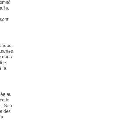
ximité
qui a
 sont
brique,
tuantes
é dans
ile.
e la
vée au
cette
e. Son
et des
la